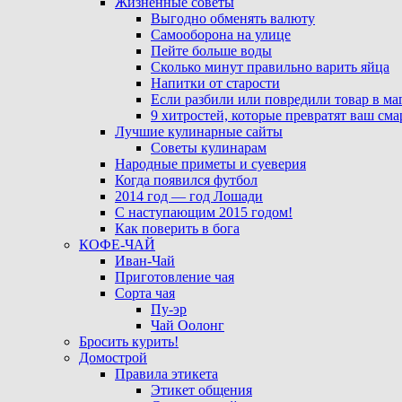
Жизненные советы
Выгодно обменять валюту
Самооборона на улице
Пейте больше воды
Сколько минут правильно варить яйца
Напитки от старости
Если разбили или повредили товар в ма
9 хитростей, которые превратят ваш см
Лучшие кулинарные сайты
Советы кулинарам
Народные приметы и суеверия
Когда появился футбол
2014 год — год Лошади
С наступающим 2015 годом!
Как поверить в бога
КОФЕ-ЧАЙ
Иван-Чай
Приготовление чая
Сорта чая
Пу-эр
Чай Оолонг
Бросить курить!
Домострой
Правила этикета
Этикет общения