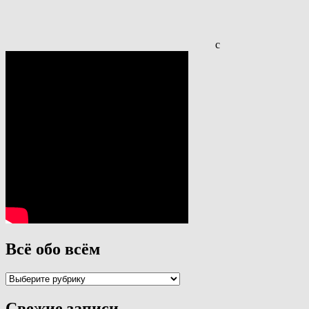
с
Всё обо всём
Всё
обо
всём
Свежие записи