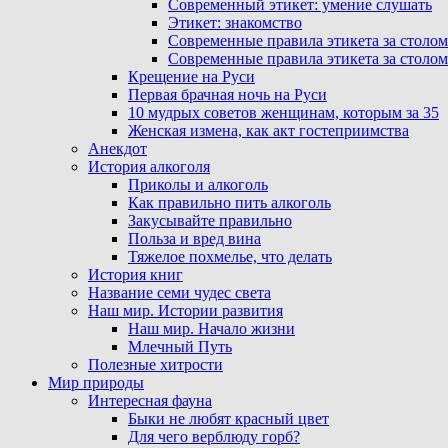
Современный этикет: умение слушать
Этикет: знакомство
Современные правила этикета за столом
Современные правила этикета за столом
Крещение на Руси
Первая брачная ночь на Руси
10 мудрых советов женщинам, которым за 35
Женская измена, как акт гостеприимства
Анекдот
История алкоголя
Приколы и алкоголь
Как правильно пить алкоголь
Закусывайте правильно
Польза и вред вина
Тяжелое похмелье, что делать
История книг
Название семи чудес света
Наш мир. Истории развития
Наш мир. Начало жизни
Млечный Путь
Полезные хитрости
Мир природы
Интересная фауна
Быки не любят красный цвет
Для чего верблюду горб?