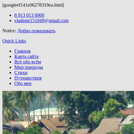
[googleef141e06278319ea.html]
Бесплатные
темы wordpress
можно скачать здесь.
Skip
8 913 013 0000
to
vladimir151049@gmail.com
content
Notice:
Добро пожаловать
Quick Links
Главная
Карта сайта
Всё обо всём
Мир природы
Стихи
Путешествия
Обо мне