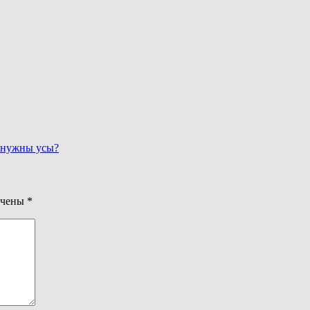
 нужны усы?
ечены
*