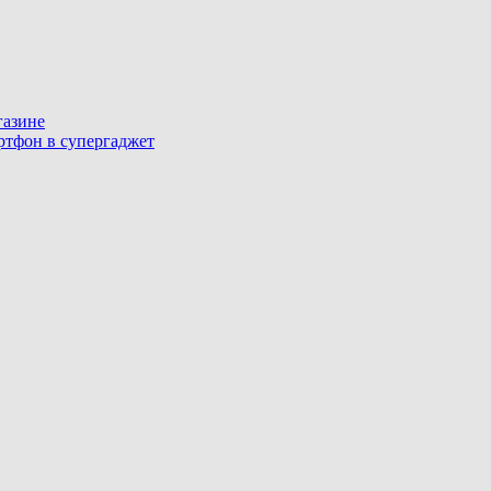
газине
артфон в супергаджет