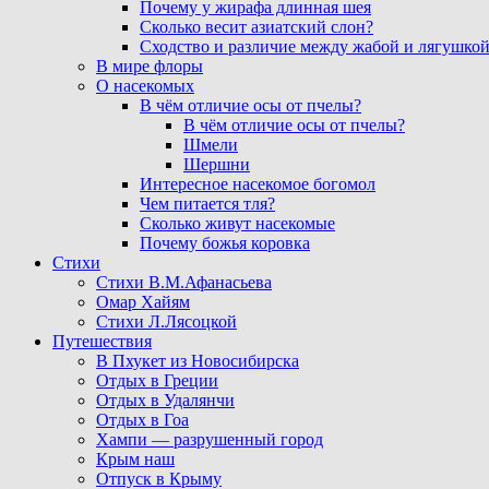
Почему у жирафа длинная шея
Сколько весит азиатский слон?
Сходство и различие между жабой и лягушко
В мире флоры
О насекомых
В чём отличие осы от пчелы?
В чём отличие осы от пчелы?
Шмели
Шершни
Интересное насекомое богомол
Чем питается тля?
Сколько живут насекомые
Почему божья коровка
Стихи
Стихи В.М.Афанасьева
Омар Хайям
Стихи Л.Лясоцкой
Путешествия
В Пхукет из Новосибирска
Отдых в Греции
Отдых в Удалянчи
Отдых в Гоа
Хампи — разрушенный город
Крым наш
Отпуск в Крыму