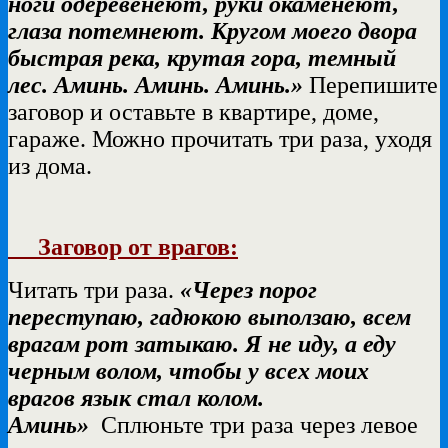
ноги одеревенеют, руки окаменеют,
глаза потемнеют. Кругом моего двора
быстрая река, крутая гора, темный
лес. Аминь. Аминь. Аминь.»
Перепишите
заговор и оставьте в квартире, доме,
гараже. Можно прочитать три раза, уходя
из дома.
Заговор от врагов:
Читать три раза.
«Через порог
переступаю, гадюкою выползаю, всем
врагам рот затыкаю. Я не иду, а еду
черным волом, чтобы у всех моих
врагов язык стал колом.
Аминь»
Сплюньте три раза через левое