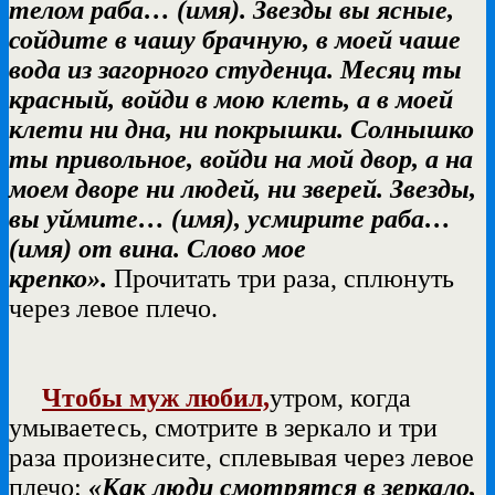
телом раба…
(имя). Звезды вы ясные,
сойдите в чашу брачную, в моей чаше
вода из загорного студенца. Месяц ты
красный, войди в мою клеть, а в моей
клети ни дна, ни покрышки. Солнышко
ты привольное, войди на мой двор, а на
моем дворе ни людей, ни зверей. Звезды,
вы уймите… (имя), усмирите раба…
(имя) от вина. Слово мое
крепко».
Прочитать три раза, сплюнуть
через левое плечо.
Чтобы муж любил,
утром, когда
умываетесь, смотрите в зеркало и три
раза произнесите, сплевывая через левое
плечо:
«Как люди смотрятся в зеркало,