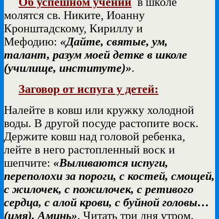
Об успешном учении
в школе
молятся св. Никите, Иоанну
Кронштадскому, Кириллу и
Мефодию:
«Дайте, святые, ум,
талант, разум моей детке в школе
(училище, институте)»
.
Заговор от испуга у детей:
Налейте в ковш или кружку холодной
воды. В другой посуде растопите воск.
Держите ковш над головой ребенка,
лейте в него растопленный воск и
шепчите:
«Выливаются испуги,
переполохи за пороги, с костей, смощей,
с жилочек, с пожилочек, с ретивого
сердца, с алой крови, с буйной головы…
(имя). Аминь»
. Читать три дня утром.