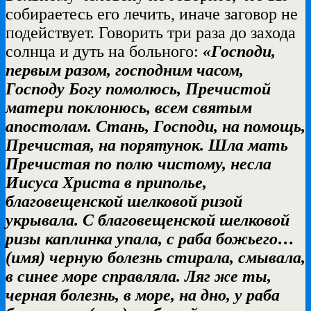
собираетесь его лечить, иначе заговор не
подействует. Говорить три раза до захода
солнца и дуть на больного:
«Господи,
первым разом, господним часом,
Господу Богу помолюсь, Пречистой
матери поклонюсь, всем святым
апостолам. Стань, Господи, на помощь,
Пречистая, на порятунок. Шла мать
Пречистая по полю чистому, несла
Иисуса Христа в приполье,
благовещенской шелковой ризой
укрывала. С благовещенской шелковой
ризы каплинка упала, с раба божьего…
(имя) черную болезнь стирала, смывала,
в синее море справляла. Ляг же ты,
черная болезнь, в море, на дно, у раба