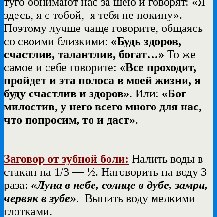
туго обнимают нас за шею и говорят: «Я
здесь, я с тобой, я тебя не покину».
Поэтому лучше чаще говорите, общаясь
со своими близкими:
«Будь здоров,
счастлив, талантлив, богат…»
То же
самое и себе говорите:
«Все проходит,
пройдет и эта полоса в моей жизни, я
буду счастлив и здоров»
. Или:
«Бог
милостив, у него всего много для нас,
что попросим, то и даст»
.
Заговор от зубной боли:
Налить воды в
стакан на 1/3 — ½. Наговорить на воду 3
раза:
«Луна в небе, солнце в дубе, замри,
червяк в зубе»
. Выпить воду мелкими
глотками.