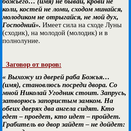
божьего… (имя) не бывай, крови не
коли, костей не ломи, сходом минайся,
молодиком не отрыгайся, не мой дух,
Господний».
Имеет сила на сходе Луны
(сходик), на молодой (молодик) и в
полнолуние.
Заговор от воров:
« Выхожу из дверей раба Божья…
(имя), становлюсь посреди двора. Со
мной Николай Угодник стоит. Запрусь,
затворюсь запористым замком. На
обеих дверях два ангела сидят. Кто
едет – проедет, кто идет – пройдет.
Грабитель во двор зайдет – не дойдет: