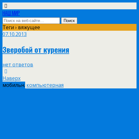
НАШ МИР
Теги › вяжущее
07.10.2013
Зверобой от курения
нет ответов
Наверх
мобильн.
компьютерная