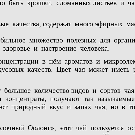
но
быть
крошки,
сломанных листьев
и
ч
вые качества, содержат много эфирных мас
обильное
множество
полезных
для
орган
здоровье
и
настроение
человека.
онцентрации
в
нём
ароматов
и
микроэле
кусовых
качеств.
Цвет
чая
может
иметь
т
большое
количество видов
и
сортов
чая
и
концентраты,
получают
так
называемые
яют
природный
вкус
и
запах
чая,
но
в
т
лочный
Оолонг»,
этот
чай
пользуется
ос