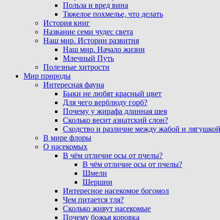
Польза и вред вина
Тяжелое похмелье, что делать
История книг
Название семи чудес света
Наш мир. Истории развития
Наш мир. Начало жизни
Млечный Путь
Полезные хитрости
Мир природы
Интересная фауна
Быки не любят красный цвет
Для чего верблюду горб?
Почему у жирафа длинная шея
Сколько весит азиатский слон?
Сходство и различие между жабой и лягушко
В мире флоры
О насекомых
В чём отличие осы от пчелы?
В чём отличие осы от пчелы?
Шмели
Шершни
Интересное насекомое богомол
Чем питается тля?
Сколько живут насекомые
Почему божья коровка