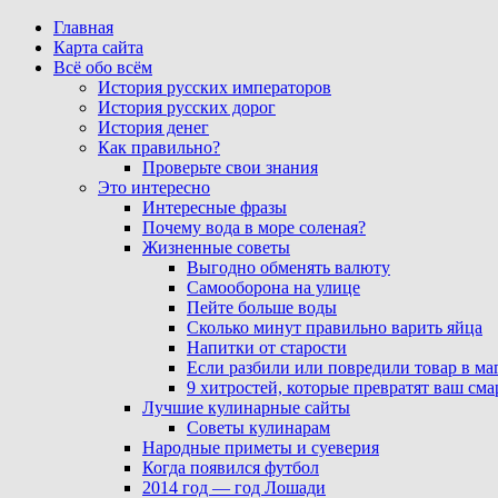
Главная
Карта сайта
Всё обо всём
История русских императоров
История русских дорог
История денег
Как правильно?
Проверьте свои знания
Это интересно
Интересные фразы
Почему вода в море соленая?
Жизненные советы
Выгодно обменять валюту
Самооборона на улице
Пейте больше воды
Сколько минут правильно варить яйца
Напитки от старости
Если разбили или повредили товар в ма
9 хитростей, которые превратят ваш см
Лучшие кулинарные сайты
Советы кулинарам
Народные приметы и суеверия
Когда появился футбол
2014 год — год Лошади