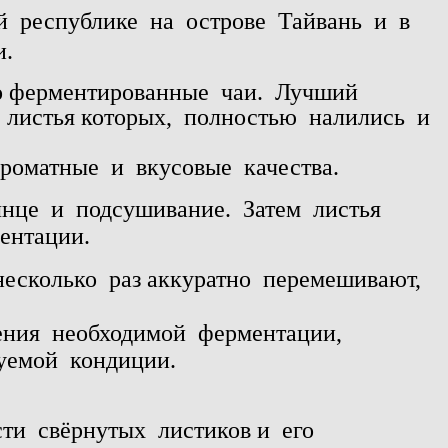
й
республике
на
острове
Тайвань
и
в
и.
о ферментированные
чаи.
Лучший
,
листья которых,
полностью
налились
и
ароматные
и
вкусовые
качества.
лнце
и
подсушивание.
Затем
листья
ентации.
несколько
раз аккуратно
перемешивают,
ения
необходимой
ферментации,
уемой
кондиции.
сти
свёрнутых
листиков и
его