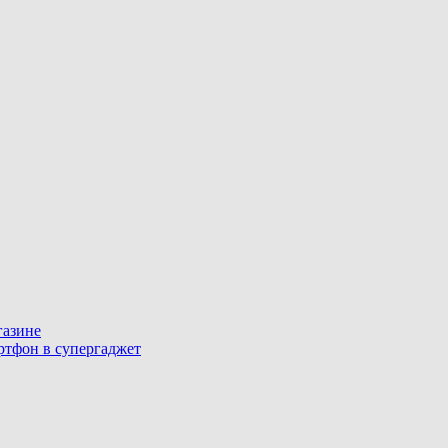
газине
артфон в супергаджет