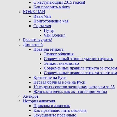
С наступающим 2015 годом!
Как поверить в бога
КОФЕ-ЧАЙ
Иван-Чай
Приготовление чая
Сорта чая
Пу-эр
Чай Оолонг
Бросить курить!
Домострой
Правила этикета
Этикет общения
Современный этикет: умение слушать
Этикет: знакомство
Современные правила этикета за столом
Современные правила этикета за столом
Крещение на Руси
Первая брачная ночь на Руси
10 мудрых советов женщинам, которым за 35
Женская измена, как акт гостеприимства
Анекдот
История алкоголя
Приколы и алкоголь
Как правильно пить алкоголь
Закусывайте правильно