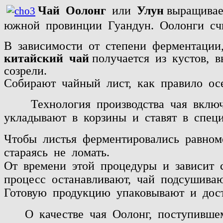
Чай Оолонг
или
Улун
выращивае
южной
провинции
Гуандун.
Оолонги
сч
В
зависимости
от
степени
ферментации
китайский
чай
получается
из
кустов,
в
созрели.
Собирают
чайный
лист,
как
правило
ос
Технология
производства
чая
включ
укладывают
в
корзины
и
ставят
в
спец
Чтобы
листья
ферментировались
равном
стараясь
не
ломать.
От
времени
этой
процедуры
и
зависит
процесс
останавливают,
чай
подсушиваю
Готовую
продукцию
упаковывают
и
дос
О
качестве
чая
Оолонг,
поступивше