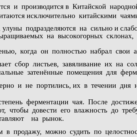
тся и
производится в
Китайской
народно
итаются исключительно
китайскими
чаям
, улуны
подразделяются
на
сильно и слаб
ыращиваемых на
высокогорных
склонах
енью,
когда
он
полностью
набрал
свои
ает
сбор
листьев,
завяливание их
на
со
иальные
затенённые
помещения
для
ферм
ерно
и
не
портились, их
в
течении
дня 
степень
ферментации
чая.
После
достиж
т,
чтобы
довести
его
влажность
до
треб
тавляют
на
рынок.
м
в
продажу,
можно
судить
по
целостно