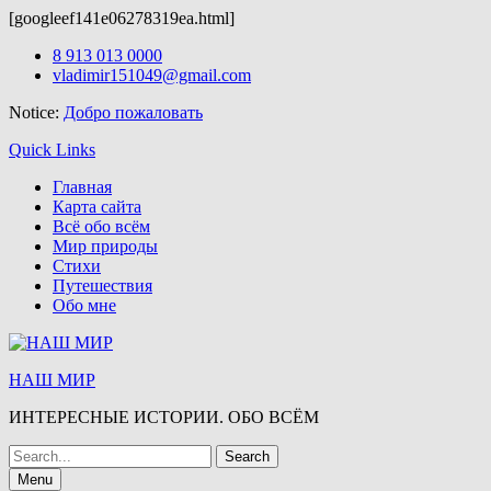
[googleef141e06278319ea.html]
Бесплатные
темы wordpress
можно скачать здесь.
Skip
8 913 013 0000
to
vladimir151049@gmail.com
content
Notice:
Добро пожаловать
Quick Links
Главная
Карта сайта
Всё обо всём
Мир природы
Стихи
Путешествия
Обо мне
НАШ МИР
ИНТЕРЕСНЫЕ ИСТОРИИ. ОБО ВСЁМ
Search
for:
Menu