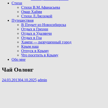
Стихи
Стихи В.М.Афанасьева
Омар Хайям
Стихи Л.Лясоцкой
Путешествия
В Пхукет из Новосибирска
Отдых в Греции
Отдых в Удалянчи
Отдых в Гоа
Хампи — разрушенный город
Крым наш
Отпуск в Крыму
Что посетить в Крыму
Обо мне
Чай Оолонг
24.03.2013
04.10.2025
admin