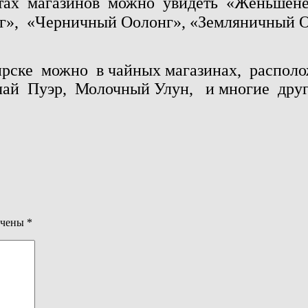
тах
магазинов
можно
увидеть
«Женьшен
г»,
«Черничный Оолонг», «Земляничный О
та.
ирске
можно в чайных магазинах, располо
, чай Пуэр, Молочный Улун, и
многие
дру
ечены
*