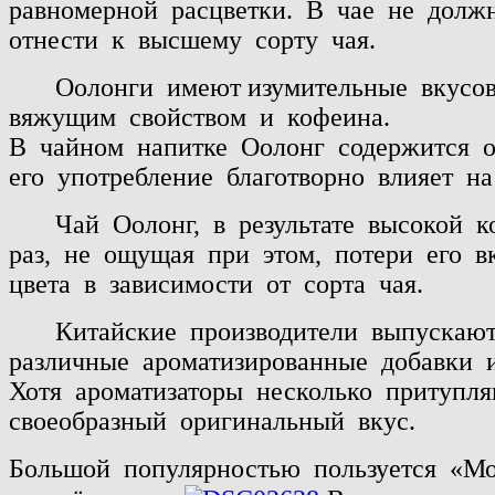
равномерной
расцветки.
В
чае
не
долж
отнести
к
высшему
сорту
чая.
Оолонги
имеют изумительные
вкусо
вяжущим
свойством
и
кофеина.
В
чайном
напитке
Оолонг
содержится
его
употребление
благотворно
влияет
на
Чай
Оолонг,
в
результате
высокой
к
раз, не
ощущая
при
этом,
потери
его
в
цвета
в
зависимости
от
сорта
чая.
Китайские
производители
выпускаю
различные
ароматизированные
добавки
Хотя
ароматизаторы
несколько
притупл
своеобразный
оригинальный
вкус.
Большой
популярностью
пользуется
«Мо