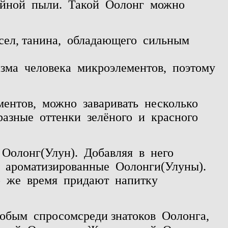
айной
пыли.
Такой
Оолонг
можно
ел, танина,
обладающего
сильным
изма
человека
микроэлементов,
поэтому
ментов,
можно
заваривать
несколько
разные
оттенки
зелёного
и
красного
 Оолонг(Улун).
Добавляя
в
него
ароматизированные
Оолонги(Улуны).
о
же
время
придают
напитку
обым спросомсреди знатоков
Оолонга,