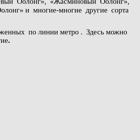
евый
Оолонг»,
«Жасминовый
Оолонг»,
олонг» и
многие-многие
другие
сорта
женных по линии метро . Здесь можно
гие
.