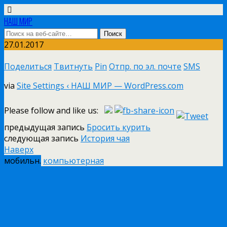
НАШ МИР
27.01.2017
Поделиться
Твитнуть
Pin
Отпр. по эл. почте
SMS
via
Site Settings ‹ НАШ МИР — WordPress.com
Please follow and like us:
предыдущая запись
Бросить курить
следующая запись
История чая
Наверх
мобильн.
компьютерная