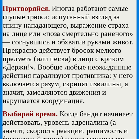
Притворяйся.
Иногда работают самые
глупые трюки: испуганный взгляд за
спину нападающего, выражение страха
на лице или «поза смертельно раненого»
— согнувшись и обхватив руками живот.
Прекрасно действует бросок мелкого
предмета (или песка) в лицо с криком
«Держи!». Вообще любые неожиданные
действия парализуют противника: у него
включается разум, скрипят извилины, а
значит, замедляются движения и
нарушается координация.
Выбирай время.
Когда бандит начинает
действовать, уровень адреналина (а
значит, скорость реакции, решимость и
физический тонус) у него максимален.