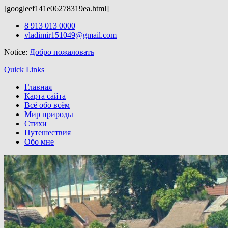
[googleef141e06278319ea.html]
Здесь можно скачать
wordpress шаблоны бесплатно.
После скачи
Skip
8 913 013 0000
to
vladimir151049@gmail.com
content
Notice:
Добро пожаловать
Quick Links
Главная
Карта сайта
Всё обо всём
Мир природы
Стихи
Путешествия
Обо мне