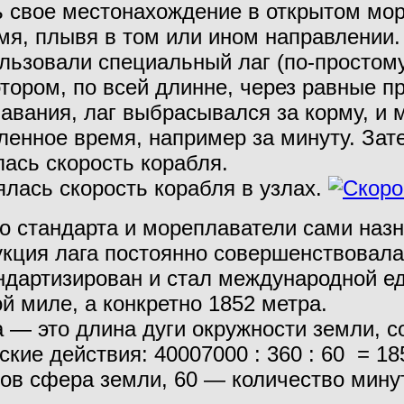
 свое местонахождение в открытом мор
мя, плывя в том или ином направлении
зовали специальный лаг (по-простому 
тором, по всей длинне, через равные п
вания, лаг выбрасывался за корму, и м
еленное время, например за минуту. З
ась скорость корабля.
лась скорость корабля в узлах.
 стандарта и мореплаватели сами назн
рукция лага постоянно совершенствовала
артизирован и стал международной еди
й миле, а конкретно 1852 метра.
 — это длина дуги окружности земли, с
ие действия: 40007000 : 360 : 60 = 18
сов сфера земли, 60 — количество минут