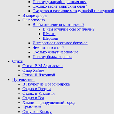
Почему у жирафа длинная шея
Сколько весит азиатский слон?
Сходство и различие между жабой и лягушко
В мире флоры
О насекомых
В чём отличие осы от пчелы?
В чём отличие осы от пчелы?
Шмели
Шершни
Интересное насекомое богомол
Чем питается тля?
Сколько живут насекомые
Почему божья коровка
Стихи
Стихи В.М.Афанасьева
Омар Хайям
Стихи Л.Лясоцкой
Путешествия
В Пхукет из Новосибирска
Отдых в Греции
Отдых в Удалянчи
Отдых в Гоа
Хампи — разрушенный город
Крым наш
Отпуск в Крыму