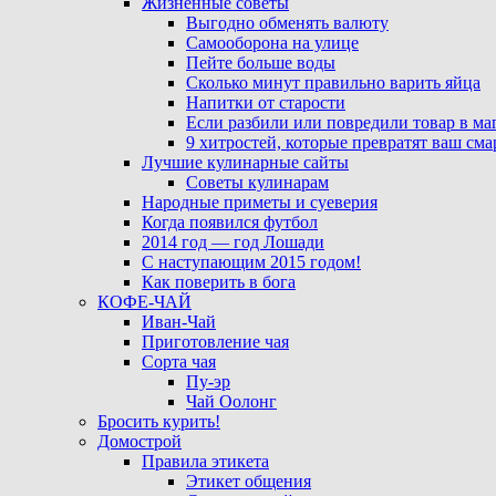
Жизненные советы
Выгодно обменять валюту
Самооборона на улице
Пейте больше воды
Сколько минут правильно варить яйца
Напитки от старости
Если разбили или повредили товар в ма
9 хитростей, которые превратят ваш см
Лучшие кулинарные сайты
Советы кулинарам
Народные приметы и суеверия
Когда появился футбол
2014 год — год Лошади
С наступающим 2015 годом!
Как поверить в бога
КОФЕ-ЧАЙ
Иван-Чай
Приготовление чая
Сорта чая
Пу-эр
Чай Оолонг
Бросить курить!
Домострой
Правила этикета
Этикет общения