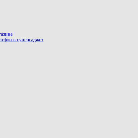
газине
артфон в супергаджет