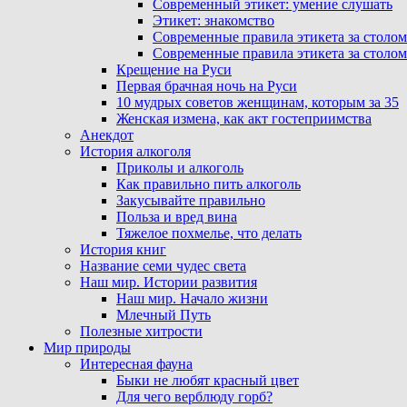
Современный этикет: умение слушать
Этикет: знакомство
Современные правила этикета за столом
Современные правила этикета за столом
Крещение на Руси
Первая брачная ночь на Руси
10 мудрых советов женщинам, которым за 35
Женская измена, как акт гостеприимства
Анекдот
История алкоголя
Приколы и алкоголь
Как правильно пить алкоголь
Закусывайте правильно
Польза и вред вина
Тяжелое похмелье, что делать
История книг
Название семи чудес света
Наш мир. Истории развития
Наш мир. Начало жизни
Млечный Путь
Полезные хитрости
Мир природы
Интересная фауна
Быки не любят красный цвет
Для чего верблюду горб?