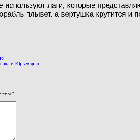
спользуют лаги, которые представляю
орабль плывет, а вертушка крутится и 
но
бушка и Юрьев день
ечены
*