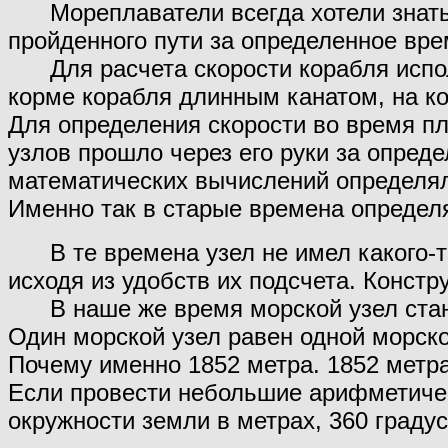
Мореплаватели всегда хотели знать
пройденного пути за определенное вре
Для расчета скорости корабля исполь
корме корабля длинным канатом, на ко
Для определения скорости во время пла
узлов прошло через его руки за опред
математических вычислений определял
Именно так в старые времена определя
В те времена узел не имел какого-то
исходя из удобств их подсчета. Конст
В наше же время морской узел станд
Один морской узел равен одной морско
Почему именно 1852 метра. 1852 метра
Если провести небольшие арифметическ
окружности земли в метрах, 360 граду